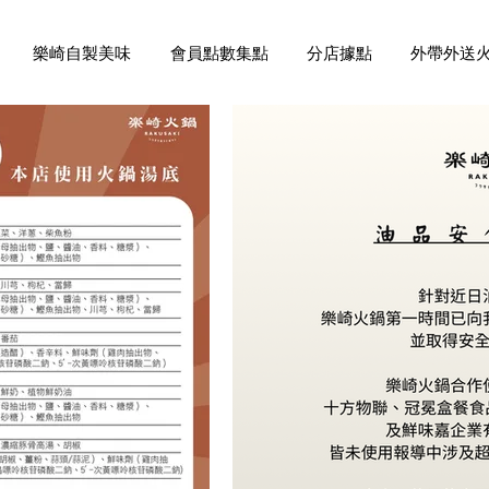
樂崎自製美味
會員點數集點
分店據點
外帶外送