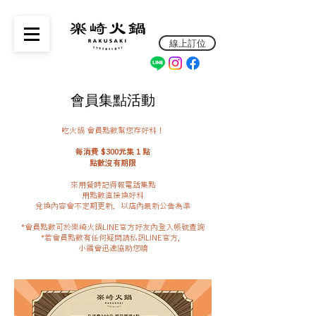
線上訂位
會員集點活動
會員集點活動
吃火鍋 會員點數幫您存好料！
每消費 $300元集 1 點
點數沒有期限
來用餐時記得報電話集點
用點數直接換好料
兌換內容會不定期更新，以店內最新公告為準
*會員點數可於樂崎火鍋LINE官方好友內登入帳號查詢
*若會員點數有任何疑問請私訊LINE官方，
小編會迅速協助您唷